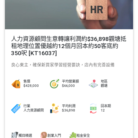
人力資源顧問生意轉讓利潤約$36,898觀塘抵
租地理位置優越約12個月回本約50客底約
350呎 [KT16037]
良心東主，確保新買家學習經營要訣，店內有完善設備
售價
平均營業額
地區
$428,000
$66,000
觀塘
行業
平均利潤
回本期
人力資源顧問
$36,898
12
觸目精選
創業入門
租金安全