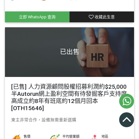
立即 WhatsApp 查詢
收藏此生意
[已售] 人力資源顧問股權招募利潤約$25,000
半Autorun網上盈利空間有待發掘客戶支持度
高成立約8年有班底約12個月回本
[OTH15646]
東主非常合作，設備無需重新選購
售價
平均營業額
地區