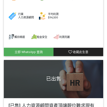
行業
平均利潤
人力資源顧問
$96,500
觸目精選
租金安全
利潤亮麗
立即 WhatsApp 查詢
收藏此生意
[已售] 人力資源顧問資產頂讓靚位難求現有