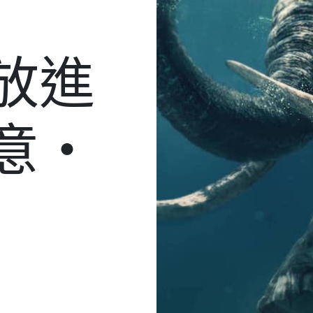
放進
意・