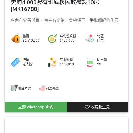
史約4,000呎有班底移民放盤設10房
[MK16780]
店內有完善設備，東主有交帶，會帶領下一手繼續經營生意
售價
平均營業額
地區
$2,510,000
$400,000
旺角
行業
平均利潤
回本期
老人院
$107,313
23
觸目精選
利潤亮麗
立即 WhatsApp 查詢
收藏此生意