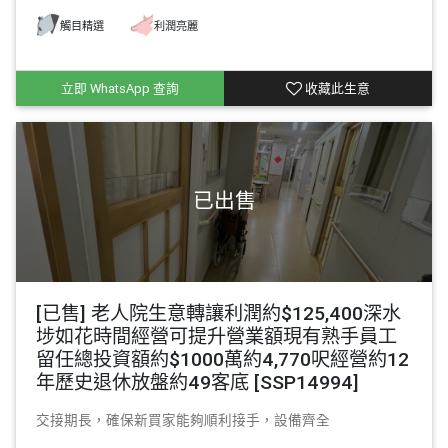
觸目精選
利潤亮麗
立即 WhatsApp 查詢
收藏此生意
[已售] 老人院生意轉讓利潤約$125,400深水
埗如花時間經營可提升營業額現有熟手員工
留任總投資額約$1000萬約4,770呎經營約12
年歷史退休放盤約49客底 [SSP14994]
交接期長，確保新買家能夠順利接手，設備齊全