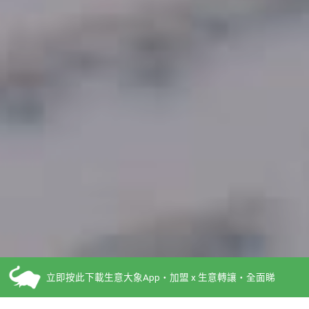
立即按此下載生意大象App・加盟 x 生意轉讓・全面睇