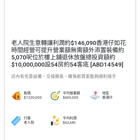
老人院生意轉讓利潤約$146,090香港仔如花
時間經營可提升營業額無需額外添置裝備約
5,070呎位於樓上舖退休放盤總投資額約
$10,000,000設54房約54客底 [ABD14549]
店內有完善設備，交接期長，確保新買家能夠順利接手
售價
平均營業額
地區
$7,530,000
$600,000
香港仔
行業
平均利潤
老人院
$62,640