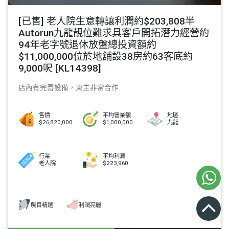
[已售] 老人院生意轉讓利潤約$203,808半
Autorun九龍靚位難求具客戶開拓潛力經營約
94年老字號退休放盤總投資額約
$11,000,000位於地舖設38房約63客底約
9,000呎 [KL14398]
店內有完善設備，東主非常合作
售價
平均營業額
地區
$26,820,000
$1,000,000
九龍
行業
平均利潤
老人院
$223,960
觸目精選
利潤亮麗