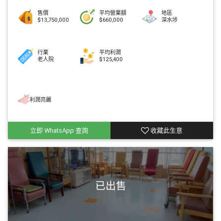
售價
平均營業額
地區
$13,750,000
$660,000
深水埗
行業
平均利潤
老人院
$125,400
利潤亮麗
立即 WhatsApp 查詢
收藏此生意