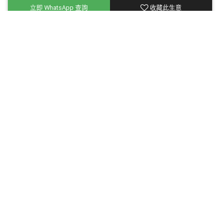
立即 WhatsApp 查詢
收藏此生意
[已售] 老人院生意轉讓利潤約$11,000葵涌租
金具競爭力現有熟手員工留任約10,000呎總
投資額約$1500萬包約65客底 [KC16298]
店內有完善設備，良心東主，確保新買家學習經營要訣
售價
平均營業額
地區
$23,700,000
$700,000
葵涌