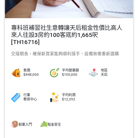
專科班補習社生意轉讓天后租金性價比高人
來人往設3房約100客底約1,665呎
[TH16716]
交接期長，確保新買家能夠順利接手，設備無需重新選購
售價
平均營業額
地區
$848,000
$100,000
天后
行業
平均利潤
教育中心
$12,392
創業入門
租金安全