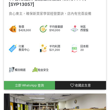
[SYP13057]
良心東主，確保新買家學習經營要訣，店內有完善設備
售價
平均營業額
地區
$428,000
$90,000
西營盤
行業
平均利潤
回本期
教育中心
$21,200
20
觸目精選
租金安全
立即 WhatsApp 查詢
收藏此生意