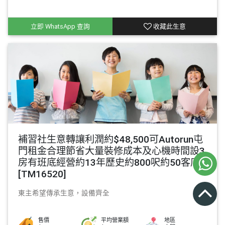
立即 WhatsApp 查詢
收藏此生意
補習社生意轉讓利潤約$48,500可Autorun屯
門租金合理節省大量裝修成本及心機時間設3
房有班底經營約13年歷史約800呎約50客底
[TM16520]
東主希望傳承生意，設備齊全
售價
平均營業額
地區