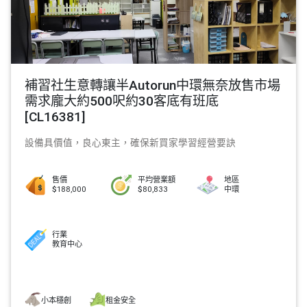
補習社生意轉讓半Autorun中環無奈放售市場
需求龐大約500呎約30客底有班底
[CL16381]
設備具價值，良心東主，確保新買家學習經營要訣
售價
平均營業額
地區
$188,000
$80,833
中環
行業
教育中心
小本穩創
租金安全