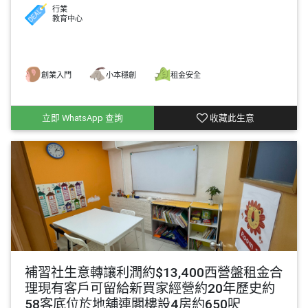
行業
教育中心
創業入門
小本穩創
租金安全
立即 WhatsApp 查詢
收藏此生意
補習社生意轉讓利潤約$13,400西營盤租金合
理現有客戶可留給新買家經營約20年歷史約
58客底位於地舖連閣樓設4房約650呎