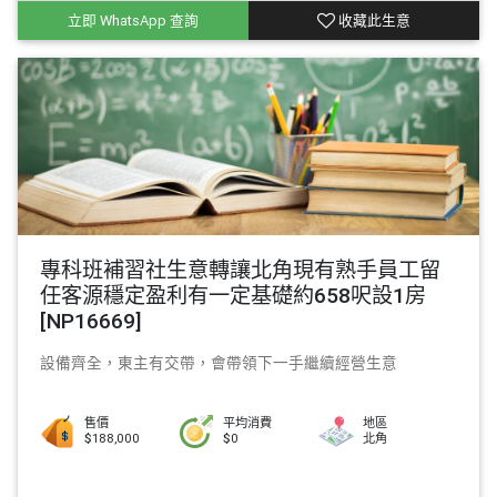
立即 WhatsApp 查詢
收藏此生意
專科班補習社生意轉讓北角現有熟手員工留
任客源穩定盈利有一定基礎約658呎設1房
[NP16669]
設備齊全，東主有交帶，會帶領下一手繼續經營生意
售價
平均消費
地區
$188,000
$0
北角