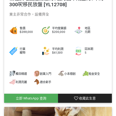
300呎移民放盤 [YL12708]
東主非常合作，設備齊全
售價
平均營業額
地區
$288,000
$200,000
元朗
行業
平均利潤
回本期
寵物
$61,500
5
觸目精選
創業入門
小本穩創
租金安全
利潤亮麗
適合新手
立即 WhatsApp 查詢
收藏此生意