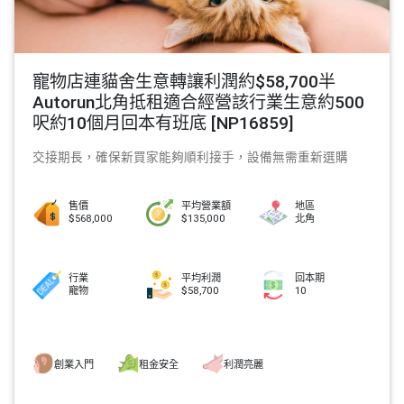
寵物店連貓舍生意轉讓利潤約$58,700半
Autorun北角抵租適合經營該行業生意約500
呎約10個月回本有班底 [NP16859]
交接期長，確保新買家能夠順利接手，設備無需重新選購
售價
平均營業額
地區
$568,000
$135,000
北角
行業
平均利潤
回本期
寵物
$58,700
10
創業入門
租金安全
利潤亮麗