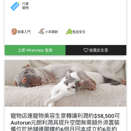
行業
寵物
創業入門
小本穩創
租金安全
立即 WhatsApp 查詢
收藏此生意
寵物店連寵物美容生意轉讓利潤約$58,500可
Autorun元朗利潤具提升空間無需額外添置裝
備位於地舖連閣樓約6個月回本成立約6年約