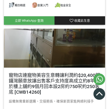
觸目精選
創業入門
租金安全
立即 WhatsApp 查詢
收藏此生意
寵物店連寵物美容生意轉讓利潤約$20,400銅
鑼灣願意放讓出售客戶支持度高成立約8年位
於樓上舖約9個月回本設2房約750呎約250客
底 [CWB14260]
設備無需重新選購，交接期長，確保新買家能夠順利接手