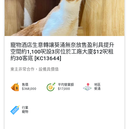
寵物酒店生意轉讓葵涌無奈放售盈利具提升
空間約1,100呎設3房位於工廠大廈$12呎租
約30客底 [KC13644]
東主非常合作，設備具價值
售價
平均營業額
地區
$368,000
$17,000
葵涌
行業
寵物