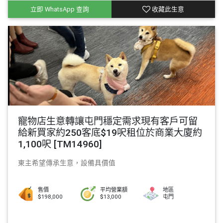
立即 WhatsApp 查詢
收藏此生意
寵物店生意轉讓屯門穩定需求現有客戶可留
給新買家約250客底$19呎租位於商業大廈約
1,100呎 [TM14960]
東主希望傳承生意，設備具價值
售價
平均營業額
地區
$198,000
$13,000
屯門