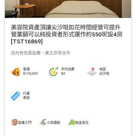
美容院資產頂讓尖沙咀如花時間經營可提升
營業額可以純投資者形式運作約550呎設4房
[TST16869]
店內有完善設備，東主非常合作
售價
平均消費
地區
$118,000
$0
尖沙咀
行業
美容
創業入門
小本穩創
租金安全