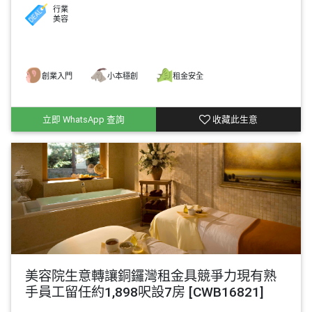
行業
美容
創業入門
小本穩創
租金安全
立即 WhatsApp 查詢
收藏此生意
美容院生意轉讓銅鑼灣租金具競爭力現有熟
手員工留任約1,898呎設7房 [CWB16821]