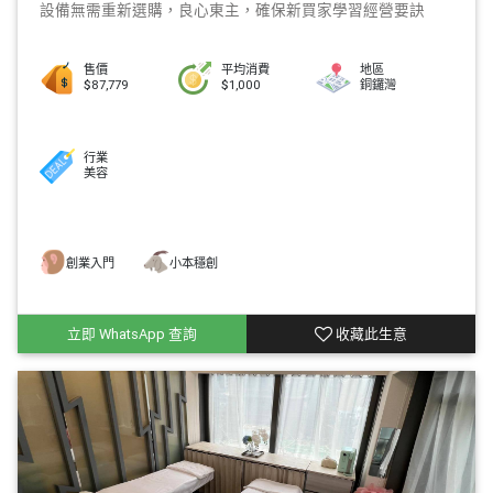
設備無需重新選購，良心東主，確保新買家學習經營要訣
售價
平均消費
地區
$87,779
$1,000
銅鑼灣
行業
美容
創業入門
小本穩創
立即 WhatsApp 查詢
收藏此生意