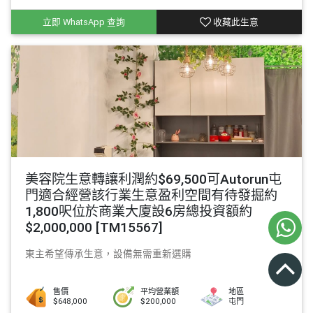
立即 WhatsApp 查詢
收藏此生意
美容院生意轉讓利潤約$69,500可Autorun屯
門適合經營該行業生意盈利空間有待發掘約
1,800呎位於商業大廈設6房總投資額約
$2,000,000 [TM15567]
東主希望傳承生意，設備無需重新選購
售價
平均營業額
地區
$648,000
$200,000
屯門