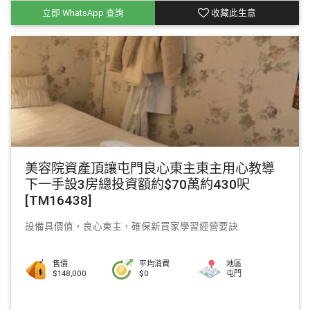
立即 WhatsApp 查詢
收藏此生意
美容院資產頂讓屯門良心東主東主用心教導
下一手設3房總投資額約$70萬約430呎
[TM16438]
設備具價值，良心東主，確保新買家學習經營要訣
售價
平均消費
地區
$148,000
$0
屯門