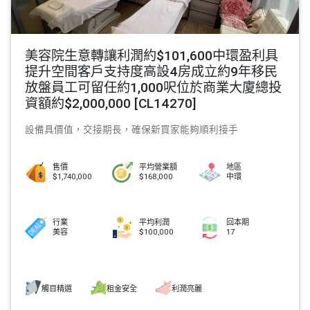
美容院生意轉讓利潤約$101,600中環盈利具
提升空間客戶支持度高設4房成立約9年移民
放盤員工可留任約1,000呎位於商業大廈總投
資額約$2,000,000 [CL14270]
設備具價值，交接期長，確保新買家能夠順利接手
售價
平均營業額
地區
$1,740,000
$168,000
中環
行業
平均利潤
回本期
美容
$100,000
17
觸目精選
租金安全
利潤亮麗