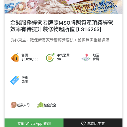
金錢服務經營者牌照MSO牌照資產頂讓經營
效率有待提升裝修物超所值 [LS16263]
良心東主，確保新買家學習經營要訣，設備無需重新選購
售價
平均消費
地區
$3,820,000
$0
牌照
行業
牌照
創業入門
租金安全
立即 WhatsApp 查詢
收藏此生意