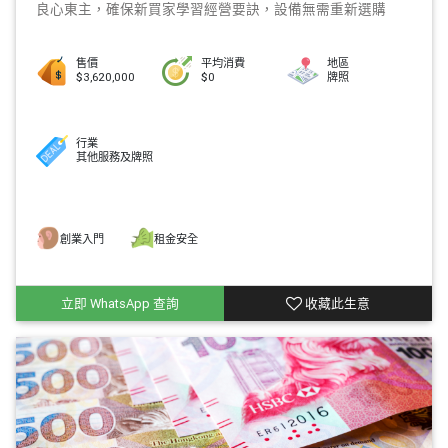
良心東主，確保新買家學習經營要訣，設備無需重新選購
售價
平均消費
地區
$3,620,000
$0
牌照
行業
其他服務及牌照
創業入門
租金安全
立即 WhatsApp 查詢
收藏此生意