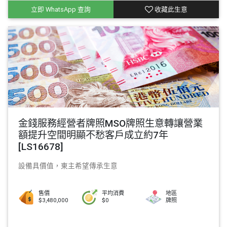
立即 WhatsApp 查詢
收藏此生意
金錢服務經營者牌照MSO牌照生意轉讓營業
額提升空間明顯不愁客戶成立約7年
[LS16678]
設備具價值，東主希望傳承生意
售價
平均消費
地區
$3,480,000
$0
牌照