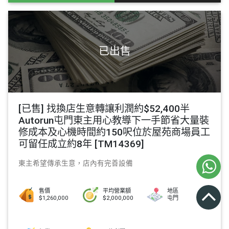
[已售] 找換店生意轉讓利潤約$52,400半
Autorun屯門東主用心教導下一手節省大量裝
修成本及心機時間約150呎位於屋苑商場員工
可留任成立約8年 [TM14369]
東主希望傳承生意，店內有完善設備
售價
平均營業額
地區
$1,260,000
$2,000,000
屯門