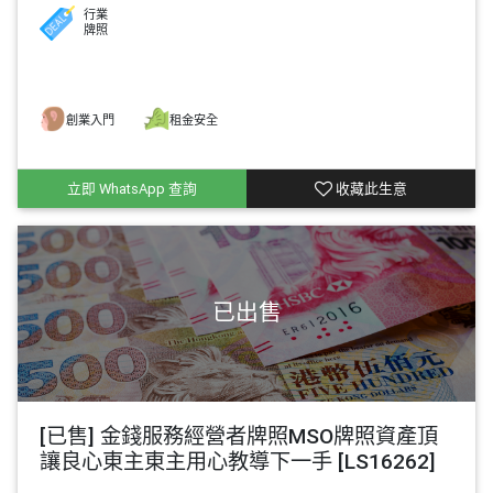
行業
牌照
創業入門
租金安全
立即 WhatsApp 查詢
收藏此生意
[已售] 金錢服務經營者牌照MSO牌照資產頂
讓良心東主東主用心教導下一手 [LS16262]