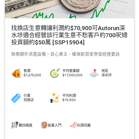
找換店生意轉讓利潤約$70,900可Autorun深
水埗適合經營該行業生意不愁客戶約700呎總
投資額約$50萬 [SSP15904]
無需額外添置設備，良心東主，確保新買家學習經營要訣
售價
平均營業額
地區
$1,670,000
$17,000,000
深水埗
行業
平均利潤
找換店
$70,900
觸目精選
創業入門
利潤亮麗