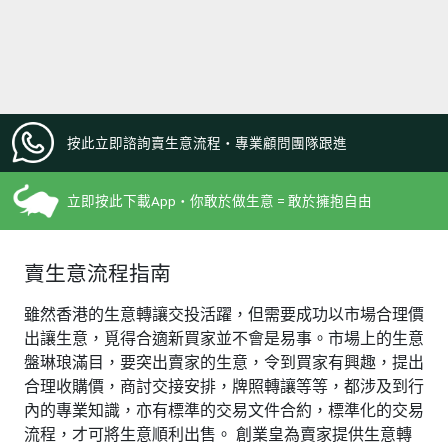
按此立即諮詢賣生意流程・專業顧問團隊跟進
立即按此下載App・你敢於做生意 = 敢於擁抱自由
賣生意流程指南
雖然香港的生意轉讓交投活躍，但需要成功以市場合理價
出讓生意，覓得合適新買家並不會是易事。市場上的生意
盤琳琅滿目，要突出賣家的生意，令到買家有興趣，提出
合理收購價，商討交接安排，牌照轉讓等等，都涉及到行
內的專業知識，亦有標準的交易文件合約，標準化的交易
流程，才可將生意順利出售。 創業皇為賣家提供生意轉