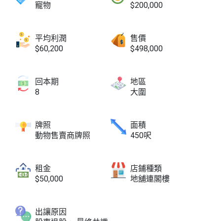
寵物
$200,000
平均利潤
售價
$60,200
$498,000
回本期
地區
8
大圍
牌照
面積
動物售賣商牌照
450呎
租金
店鋪種類
$50,000
地舖連閣樓
出讓原因