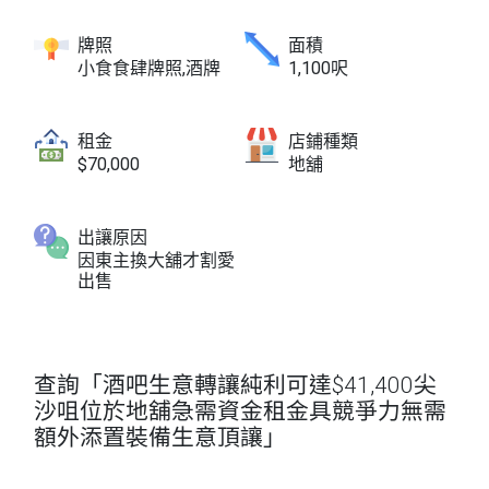
牌照
面積
小食食肆牌照,酒牌
1,100呎
租金
店鋪種類
$70,000
地舖
出讓原因
因東主換大舖才割愛
出售
查詢「酒吧生意轉讓純利可達$41,400尖
沙咀位於地舖急需資金租金具競爭力無需
額外添置裝備生意頂讓」