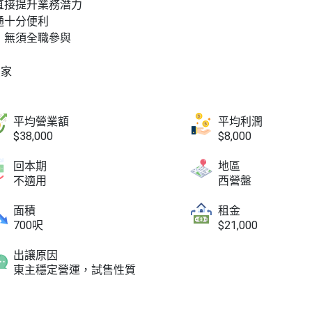
直接提升業務潛力
通十分便利
，無須全職參與
買家
平均營業額
平均利潤
$38,000
$8,000
回本期
地區
不適用
西營盤
面積
租金
700呎
$21,000
出讓原因
東主穩定營運，試售性質