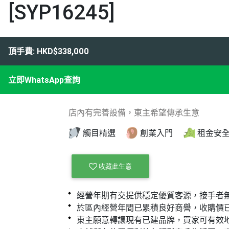
[SYP16245]
頂手費: HKD$338,000
立即WhatsApp查詢
店內有完善設備，東主希望傳承生意
觸目精選
創業入門
租金安
收藏此生意
經營年期有交提供穩定優質客源，接手者
於區內經營年間已累積良好商譽，收購價
東主願意轉讓現有已建品牌，買家可有效