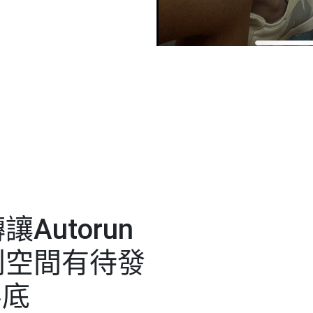
utorun
利空間有待發
客底