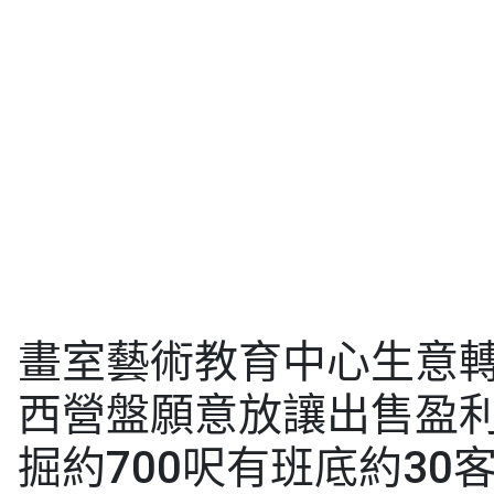
畫室藝術教育中心生意轉讓A
西營盤願意放讓出售盈
掘約700呎有班底約30