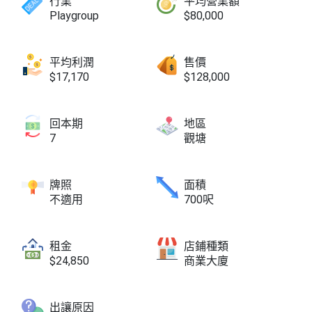
行業
平均營業額
Playgroup
$80,000
平均利潤
售價
$17,170
$128,000
回本期
地區
7
觀塘
牌照
面積
不適用
700呎
租金
店鋪種類
$24,850
商業大廈
出讓原因