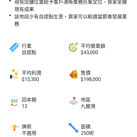
現有店舖位置給予客戶清晰業務形象定位，買家坐擁
現有成果
該地段少有自提點生意，買家可以較適當節奏發展業
務
行業
平均營業額
自提點
$43,000
平均利潤
售價
$15,300
$198,000
回本期
地區
13
九龍灣
牌照
面積
不適用
250呎