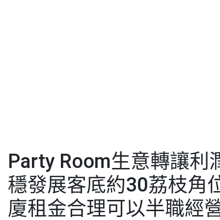
Party Room生意轉讓利潤
穩發展客底約30荔枝角
廈租金合理可以半職經