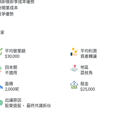
頂即做即享成本優勢
分開業成本
競爭優勢
買家
平均營業額
平均利潤
$30,000
資產轉讓
回本期
地區
不適用
荔枝角
面積
租金
2,000呎
$25,000
出讓原因
股東退股， 最终共識拆伙