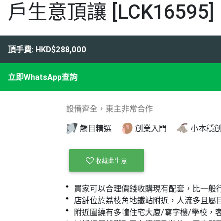
戶生意頂讓 [LCK16595]
頂手費: HKD$288,000
立即WhatsApp查詢
設備齊全，東主非常合作
觸目精選
創業入門
小本穩
收藏此生意
買家可以合理價錢收購現有配套，比一般
店舖位於荔枝角地鐵站附近，人流多且屬
附近圍繞有多幢住宅大廈/寫字樓/學校，