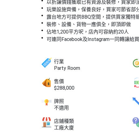
以折讓價錢獲取已有資源及裝修，買家即
玩樂設施齊備，保養良好，買家可節省部
露台地方可提供BBQ空間，提供買家獨特
裝修、設備、貨物一應俱全，即頂即做
佔地1,200平方呎，店內可容納約20人
可連同Facebook及Instagram一同轉讓給
行業
Party Room
售價
$288,000
牌照
不適用
店鋪種類
工廠大廈