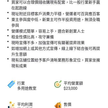
買家可以合理價錢收購現有配套，比一般行業新手贏
在起跑線
現址附近目標客戶消費力平穩，營運者可百貨應百客
東主參與度中低，新東主可作半投資用途，無須全職
參與
營運模式簡單，容易上手，適合新創業人士
租金性價比高，攻守兼備
現時宣傳不多，加強宣傳可有顯著提昇效果
如增加網上或其他方式宣傳，線上線下結合後可再提
升生意額
現有店舖位置給予客戶清晰業務形象定位，買家坐擁
現有成果
行業
平均營業額
多用途教室
$23,000
平均利潤
售價