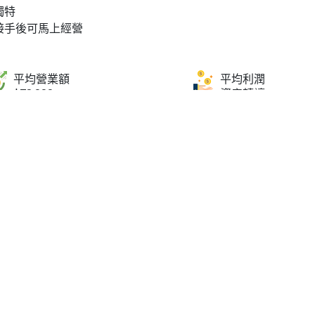
獨特
接手後可馬上經營
平均營業額
平均利潤
$78,000
資產轉讓
回本期
地區
不適用
黃大仙
面積
租金
500呎
$39,640
出讓原因
東主專注發展其他業務，套現出讓
轉讓可Autorun黃大仙人來人往東