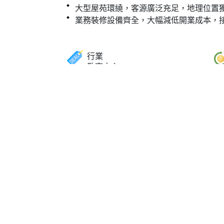
大型屋苑環繞，客源廣泛充足，地理位置
業務裝修設備齊全，大幅減低開業成本，
行業
教育中心
售價
$148,000
牌照
學校註冊牌照
店鋪種類
商場舖
查詢「英文專科補習社生意