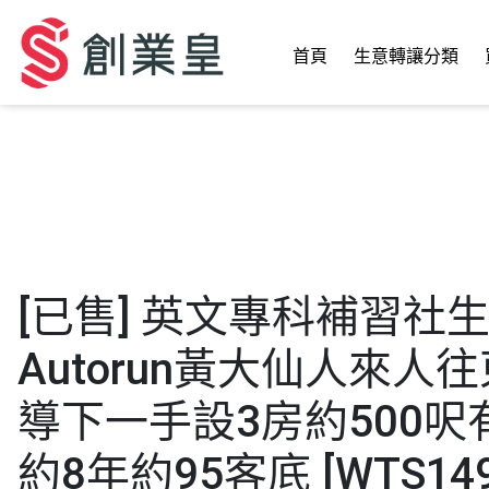
首頁
生意轉讓分類
[已售] 英文專科補習社
Autorun黃大仙人來人
導下一手設3房約500呎
約8年約95客底 [WTS149