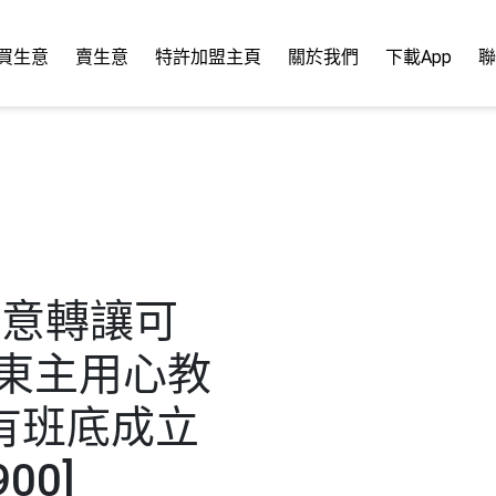
買生意
賣生意
特許加盟主頁
關於我們
下載App
聯
生意轉讓可
往東主用心教
有班底成立
00]