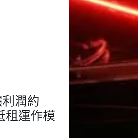
讓利潤約
網上抵租運作模