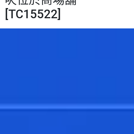
[TC15522]