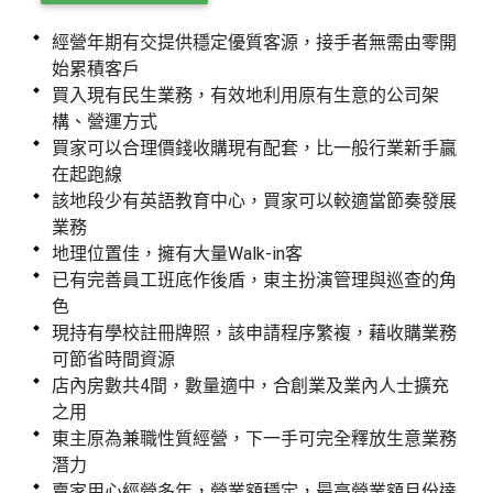
經營年期有交提供穩定優質客源，接手者無需由零開
始累積客戶
買入現有民生業務，有效地利用原有生意的公司架
構、營運方式
買家可以合理價錢收購現有配套，比一般行業新手贏
在起跑線
該地段少有英語教育中心，買家可以較適當節奏發展
業務
地理位置佳，擁有大量Walk-in客
已有完善員工班底作後盾，東主扮演管理與巡查的角
色
現持有學校註冊牌照，該申請程序繁複，藉收購業務
可節省時間資源
店內房數共4間，數量適中，合創業及業內人士擴充
之用
東主原為兼職性質經營，下一手可完全釋放生意業務
潛力
賣家用心經營多年，營業額穩定，最高營業額月份達