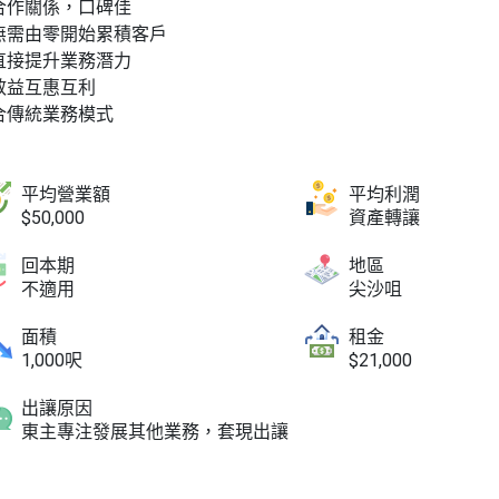
合作關係，口碑佳
無需由零開始累積客戶
直接提升業務潛力
效益互惠互利
合傳統業務模式
平均營業額
平均利潤
$50,000
資產轉讓
回本期
地區
不適用
尖沙咀
面積
租金
1,000呎
$21,000
出讓原因
東主專注發展其他業務，套現出讓