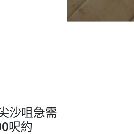
n尖沙咀急需
00呎約