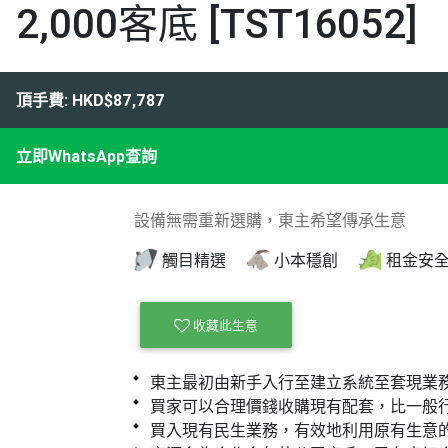
2,000客底 [TST16052]
頂手費: HKD$87,787
立即WhatsApp查詢
設備無需重新選購，東主希望傳承生意
觸目精選
小本穩創
租金安
收藏此生意
東主最初由新手入行至建立系統至套現業
買家可以合理價錢收購現有配套，比一般
買入現有民生業務，有效地利用原有生意