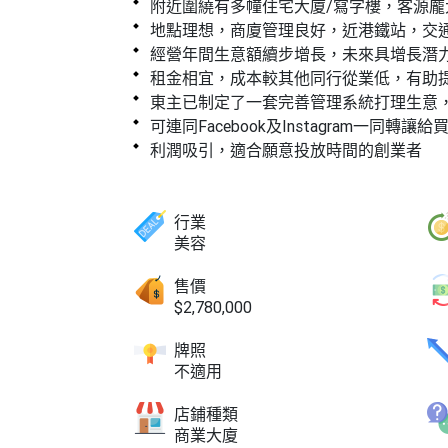
附近圍繞有多幢住宅大廈/寫字樓，客源龐
地點理想，商廈管理良好，近港鐵站，交
經營年間生意額續步增長，未來具增長潛
租金相宜，成本較其他同行從業低，有助
東主已制定了一套完善管理系統打理生意
可連同Facebook及Instagram一同轉讓給
利潤吸引，適合願意投放時間的創業者
行業
美容
售價
$2,780,000
牌照
不適用
店鋪種類
商業大廈