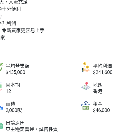
大，人流充足
通十分便利
力
提升利潤
，令新買家更容易上手
買家
平均營業額
平均利潤
$435,000
$241,600
回本期
地區
12
香港
面積
租金
2,000呎
$46,000
出讓原因
東主穩定營運，試售性質