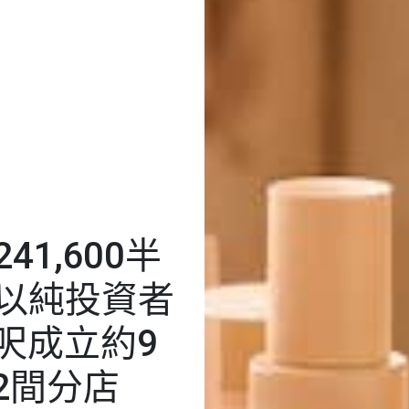
1,600半
可以純投資者
0呎成立約9
2間分店