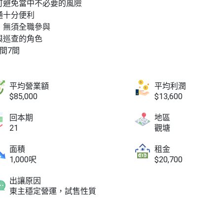
可避免當中不必要的風險
通十分便利
，無須全職參與
與巡查的角色
間7間
平均營業額
平均利潤
$85,000
$13,600
回本期
地區
21
觀塘
面積
租金
1,000呎
$20,700
出讓原因
東主穩定營運，試售性質