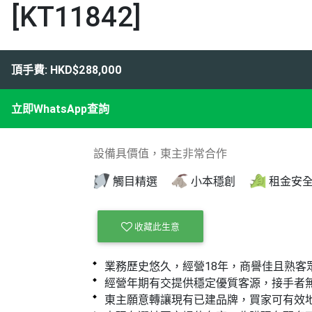
[KT11842]
頂手費: HKD$288,000
立即WhatsApp查詢
設備具價值，東主非常合作
觸目精選
小本穩創
租金安
收藏此生意
業務歷史悠久，經營18年，商譽佳且熟客
經營年期有交提供穩定優質客源，接手者
東主願意轉讓現有已建品牌，買家可有效