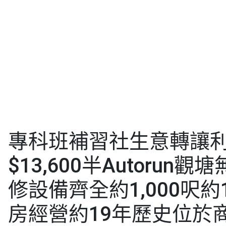
專科班補習社生意轉讓
$13,600半Autorun
修設備齊全約1,000呎約
房經營約19年歷史位於