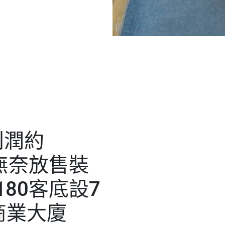
利潤約
觀塘無奈放售裝
180客底設7
商業大廈