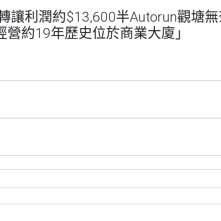
利潤約$13,600半Autorun觀
7房經營約19年歷史位於商業大廈」