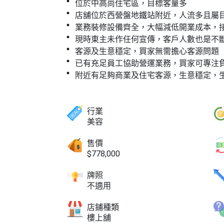
位於中高尚住宅區，目標客量多
店舖位於西營盤地鐵站附近，人流多且屬
業務裝修設備齊全，大幅減低開業成本，
現時東主未作任何宣傳，客戶人數也是不
客源及生意穩定，買家無需擔心客源問題
已有充足員工協助營運業務，買家可專注
附近有足夠商業及住宅客源，生意穩定，
行業
美容
售價
$778,000
牌照
不適用
店鋪種類
樓上舖