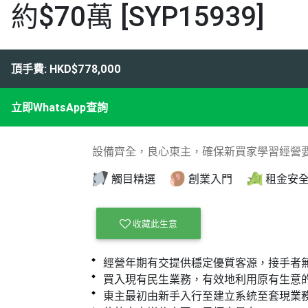
約$70萬 [SYP15939]
頂手費: HKD$778,000
立即WhatsApp查詢
設備齊全，良心東主，確保新買家學習經營
觸目精選
創業入門
租金安
收藏此生意
經營年期有交提供穩定優質客源，接手者
買入現有民生業務，有效地利用原有生意
東主最初由新手入行至建立系統至套現業