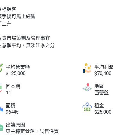
目標顧客
接手後可馬上經營
斷上升
負責市場策劃及管理事宜
生意額平均，無淡旺季之分
平均營業額
平均利潤
$125,000
$70,400
回本期
地區
11
西營盤
面積
租金
964呎
$25,000
出讓原因
東主穩定營運，試售性質