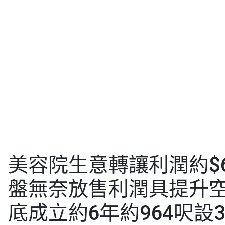
美容院生意轉讓利潤約$60
盤無奈放售利潤具提升空
底成立約6年約964呎設