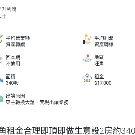
提升利潤
人士
平均營業額
平均利潤
資產轉讓
資產轉讓
回本期
地區
不適用
旺角
面積
租金
340呎
$17,000
出讓原因
東主轉換大舖，套現出讓業務
角租金合理即頂即做生意設2房約34