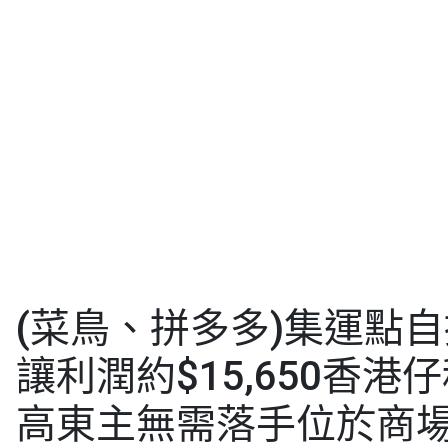
(菜鳥、拼多多)集運點
讓利潤約$15,650香港
高東主無需落手位於商場