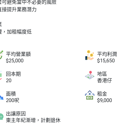
套可避免當中不必要的風險
直接提升業務潛力
業
理，加租幅度低
平均營業額
平均利潤
$25,000
$15,650
回本期
地區
20
香港仔
面積
租金
200呎
$9,000
出讓原因
東主年紀漸增，計劃退休