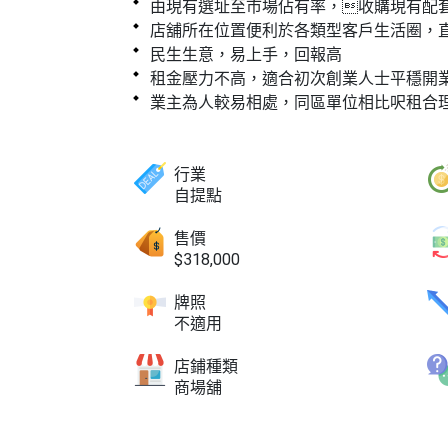
由現有選址至市場佔有率，收購現有配
店舖所在位置便利於各類型客戶生活圈，
民生生意，易上手，回報高
租金壓力不高，適合初次創業人士平穩開
業主為人較易相處，同區單位相比呎租合
行業
自提點
售價
$318,000
牌照
不適用
店鋪種類
商場舖