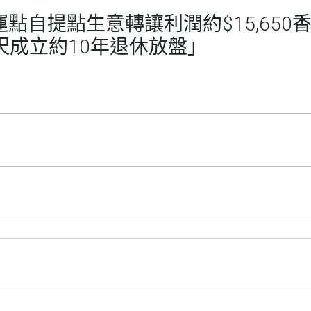
運點自提點生意轉讓利潤約$15,65
呎成立約10年退休放盤」