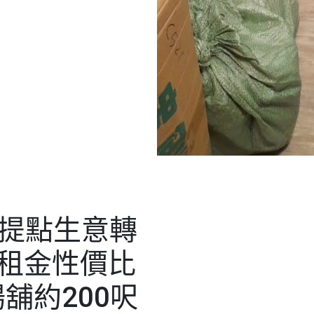
自提點生意轉
仔租金性價比
舖約200呎