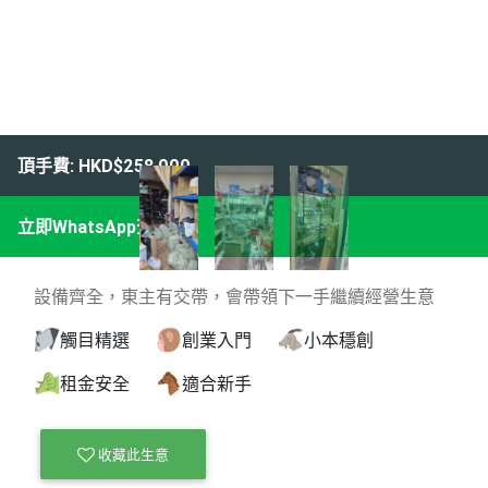
頂手費: HKD$258,000
立即WhatsApp查詢
設備齊全，東主有交帶，會帶領下一手繼續經營生意
觸目精選
創業入門
小本穩創
租金安全
適合新手
收藏此生意