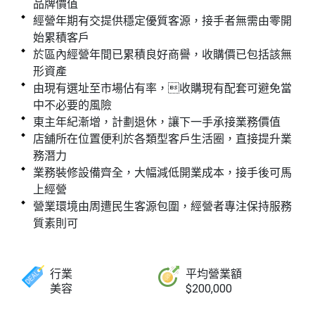
品牌價值
經營年期有交提供穩定優質客源，接手者無需由零開
始累積客戶
於區內經營年間已累積良好商譽，收購價已包括該無
形資產
由現有選址至市場佔有率，收購現有配套可避免當
中不必要的風險
東主年紀漸增，計劃退休，讓下一手承接業務價值
店舖所在位置便利於各類型客戶生活圈，直接提升業
務潛力
業務裝修設備齊全，大幅減低開業成本，接手後可馬
上經營
營業環境由周遭民生客源包圍，經營者專注保持服務
質素則可
行業
平均營業額
美容
$200,000