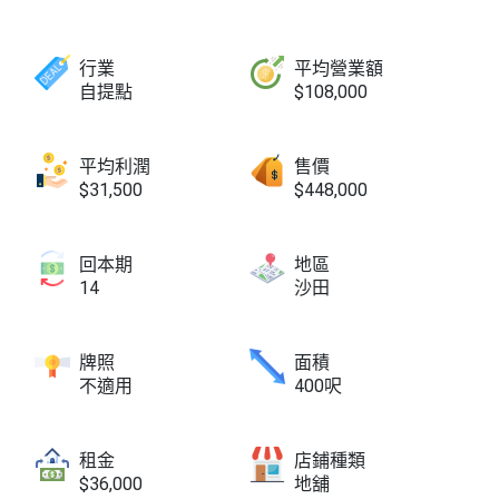
行業
平均營業額
自提點
$108,000
平均利潤
售價
$31,500
$448,000
回本期
地區
14
沙田
牌照
面積
不適用
400呎
租金
店鋪種類
$36,000
地舖